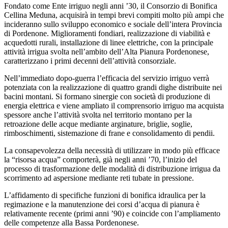
Fondato come Ente irriguo negli anni ’30, il Consorzio di Bonifica
Cellina Meduna, acquisirà in tempi brevi compiti molto più ampi che
incideranno sullo sviluppo economico e sociale dell’intera Provincia
di Pordenone. Miglioramenti fondiari, realizzazione di viabilità e
acquedotti rurali, installazione di linee elettriche, con la principale
attività irrigua svolta nell’ambito dell’Alta Pianura Pordenonese,
caratterizzano i primi decenni dell’attività consorziale.
Nell’immediato dopo-guerra l’efficacia del servizio irriguo verrà
potenziata con la realizzazione di quattro grandi dighe distribuite nei
bacini montani. Si formano sinergie con società di produzione di
energia elettrica e viene ampliato il comprensorio irriguo ma acquista
spessore anche l’attività svolta nel territorio montano per la
retroazione delle acque mediante arginature, briglie, soglie,
rimboschimenti, sistemazione di frane e consolidamento di pendii.
La consapevolezza della necessità di utilizzare in modo più efficace
la “risorsa acqua” comporterà, già negli anni ’70, l’inizio del
processo di trasformazione delle modalità di distribuzione irrigua da
scorrimento ad aspersione mediante reti tubate in pressione.
L’affidamento di specifiche funzioni di bonifica idraulica per la
regimazione e la manutenzione dei corsi d’acqua di pianura è
relativamente recente (primi anni ’90) e coincide con l’ampliamento
delle competenze alla Bassa Pordenonese.