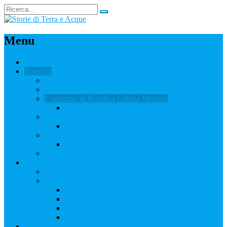
Menu
Home
Bonifica
ANBI FVG
Storia della Bonifica
Consorzio di Bonifica Cellina Meduna
L’archivio storico
Consorzio di Bonifica Pianura Friulana
L’archivio storico
Consorzio di Bonifica Pianura Isontina
L’archivio storico
Il Glossario della Bonifica
Territorio
Il paesaggio e la bonifica
Percorsi della bonifica
Viaggio tra i canali
Viaggio nella biodiversità
Viaggio nella storia
Viaggio nel gusto
Didattica