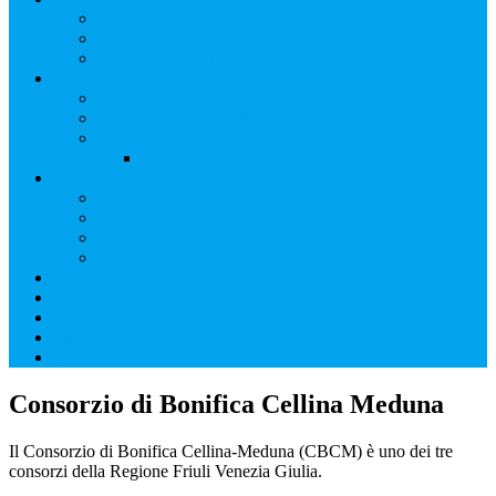
Scuola primaria
Scuola Secondaria di Primo grado
Scuola Secondaria di Secondo grado
Appuntamenti
Settimana della Bonifica 2017
Settimana della bonifica 2016
Eventi
Qui, un giardino provvisorio (Walking the Dog)
Progetti
VIDEO
TERRITORI DA [RI]SCOPRIRE
Architetture e paesaggi d’acqua
Cenni Bibliografici
News
Contatti
FAQ
Link
SOCIAL
Consorzio di Bonifica Cellina Meduna
Il Consorzio di Bonifica Cellina-Meduna (CBCM) è uno dei tre
consorzi della Regione Friuli Venezia Giulia.