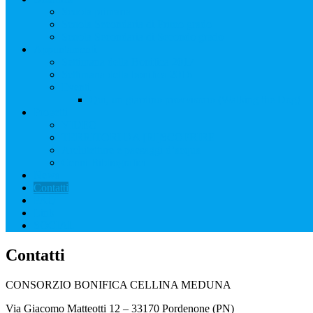
Scuola primaria
Scuola Secondaria di Primo grado
Scuola Secondaria di Secondo grado
Appuntamenti
Settimana della Bonifica 2017
Settimana della bonifica 2016
Eventi
Qui, un giardino provvisorio (Walking the Dog)
Progetti
VIDEO
TERRITORI DA [RI]SCOPRIRE
Architetture e paesaggi d’acqua
Cenni Bibliografici
News
Contatti
FAQ
Link
SOCIAL
Contatti
CONSORZIO BONIFICA CELLINA MEDUNA
Via Giacomo Matteotti 12 – 33170 Pordenone (PN)