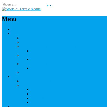
Menu
Home
Bonifica
ANBI FVG
Storia della Bonifica
Consorzio di Bonifica Cellina Meduna
L’archivio storico
Consorzio di Bonifica Pianura Friulana
L’archivio storico
Consorzio di Bonifica Pianura Isontina
L’archivio storico
Il Glossario della Bonifica
Territorio
Il paesaggio e la bonifica
Percorsi della bonifica
Viaggio tra i canali
Viaggio nella biodiversità
Viaggio nella storia
Viaggio nel gusto
Didattica