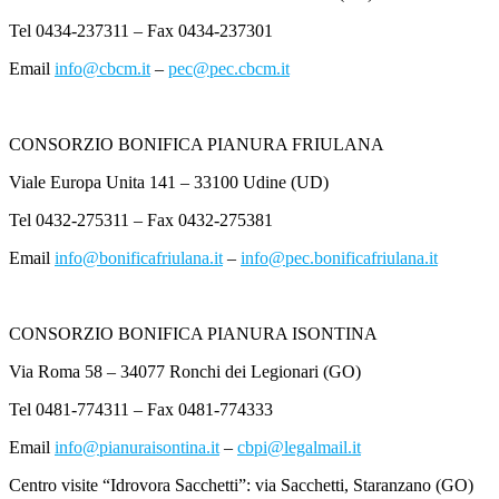
Tel 0434-237311 – Fax 0434-237301
Email
info@cbcm.it
–
pec@pec.cbcm.it
CONSORZIO BONIFICA PIANURA FRIULANA
Viale Europa Unita 141 – 33100 Udine (UD)
Tel 0432-275311 – Fax 0432-275381
Email
info@bonificafriulana.it
–
info@pec.bonificafriulana.it
CONSORZIO BONIFICA PIANURA ISONTINA
Via Roma 58 – 34077 Ronchi dei Legionari (GO)
Tel 0481-774311 – Fax 0481-774333
Email
info@pianuraisontina.it
–
cbpi@legalmail.it
Centro visite “Idrovora Sacchetti”: via Sacchetti, Staranzano (GO)