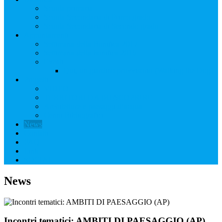
Scuola primaria
Scuola Secondaria di Primo grado
Scuola Secondaria di Secondo grado
Appuntamenti
Settimana della Bonifica 2017
Settimana della bonifica 2016
Eventi
Qui, un giardino provvisorio (Walking the Dog)
Progetti
VIDEO
TERRITORI DA [RI]SCOPRIRE
Architetture e paesaggi d’acqua
Cenni Bibliografici
News
Contatti
FAQ
Link
SOCIAL
News
Incontri tematici: AMBITI DI PAESAGGIO (AP)