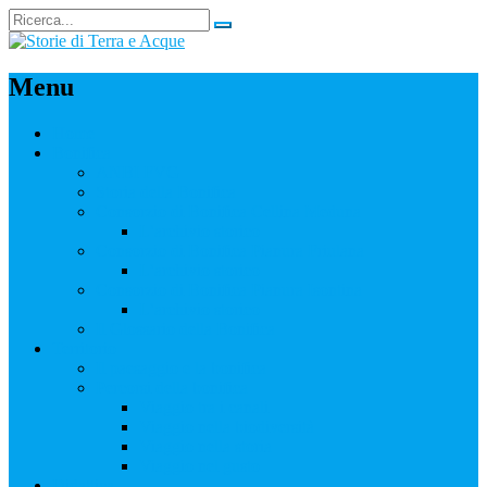
Menu
Home
Bonifica
ANBI FVG
Storia della Bonifica
Consorzio di Bonifica Cellina Meduna
L’archivio storico
Consorzio di Bonifica Pianura Friulana
L’archivio storico
Consorzio di Bonifica Pianura Isontina
L’archivio storico
Il Glossario della Bonifica
Territorio
Il paesaggio e la bonifica
Percorsi della bonifica
Viaggio tra i canali
Viaggio nella biodiversità
Viaggio nella storia
Viaggio nel gusto
Didattica