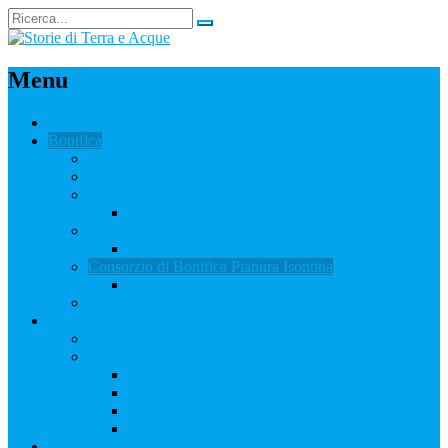
Menu
Home
Bonifica
ANBI FVG
Storia della Bonifica
Consorzio di Bonifica Cellina Meduna
L’archivio storico
Consorzio di Bonifica Pianura Friulana
L’archivio storico
Consorzio di Bonifica Pianura Isontina
L’archivio storico
Il Glossario della Bonifica
Territorio
Il paesaggio e la bonifica
Percorsi della bonifica
Viaggio tra i canali
Viaggio nella biodiversità
Viaggio nella storia
Viaggio nel gusto
Didattica