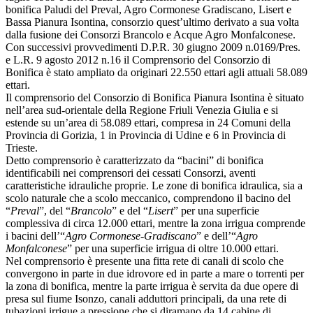
bonifica Paludi del Preval, Agro Cormonese Gradiscano, Lisert e
Bassa Pianura Isontina, consorzio quest’ultimo derivato a sua volta
dalla fusione dei Consorzi Brancolo e Acque Agro Monfalconese.
Con successivi provvedimenti D.P.R. 30 giugno 2009 n.0169/Pres.
e L.R. 9 agosto 2012 n.16 il Comprensorio del Consorzio di
Bonifica è stato ampliato da originari 22.550 ettari agli attuali 58.089
ettari.
Il comprensorio del Consorzio di Bonifica Pianura Isontina è situato
nell’area sud-orientale della Regione Friuli Venezia Giulia e si
estende su un’area di 58.089 ettari, compresa in 24 Comuni della
Provincia di Gorizia, 1 in Provincia di Udine e 6 in Provincia di
Trieste.
Detto comprensorio è caratterizzato da “bacini” di bonifica
identificabili nei comprensori dei cessati Consorzi, aventi
caratteristiche idrauliche proprie. Le zone di bonifica idraulica, sia a
scolo naturale che a scolo meccanico, comprendono il bacino del
“
Preval
”, del “
Brancolo
” e del “
Lisert
” per una superficie
complessiva di circa 12.000 ettari, mentre la zona irrigua comprende
i bacini dell’“
Agro Cormonese-Gradiscano
” e dell’“
Agro
Monfalconese
” per una superficie irrigua di oltre 10.000 ettari.
Nel comprensorio è presente una fitta rete di canali di scolo che
convergono in parte in due idrovore ed in parte a mare o torrenti per
la zona di bonifica, mentre la parte irrigua è servita da due opere di
presa sul fiume Isonzo, canali adduttori principali, da una rete di
tubazioni irrigue a pressione che si diramano da 14 cabine di