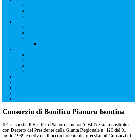
Scuola primaria
Scuola Secondaria di Primo grado
Scuola Secondaria di Secondo grado
Appuntamenti
Settimana della Bonifica 2017
Settimana della bonifica 2016
Eventi
Qui, un giardino provvisorio (Walking the Dog)
Progetti
VIDEO
TERRITORI DA [RI]SCOPRIRE
Architetture e paesaggi d’acqua
Cenni Bibliografici
News
Contatti
FAQ
Link
SOCIAL
Consorzio di Bonifica Pianura Isontina
Il Consorzio di Bonifica Pianura Isontina (CBPI) è stato costituito
con Decreto del Presidente della Giunta Regionale n. 420 del 31
luglio 1989 e deriva dall’accorpamento dei preesistenti Consorzi di