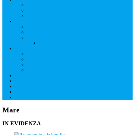
Scuola primaria
Scuola Secondaria di Primo grado
Scuola Secondaria di Secondo grado
Appuntamenti
Settimana della Bonifica 2017
Settimana della bonifica 2016
Eventi
Qui, un giardino provvisorio (Walking the Dog)
Progetti
VIDEO
TERRITORI DA [RI]SCOPRIRE
Architetture e paesaggi d’acqua
Cenni Bibliografici
News
Contatti
FAQ
Link
SOCIAL
Mare
IN EVIDENZA