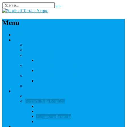
Menu
Home
Bonifica
ANBI FVG
Storia della Bonifica
Consorzio di Bonifica Cellina Meduna
L’archivio storico
Consorzio di Bonifica Pianura Friulana
L’archivio storico
Consorzio di Bonifica Pianura Isontina
L’archivio storico
Il Glossario della Bonifica
Territorio
Il paesaggio e la bonifica
Percorsi della bonifica
Viaggio tra i canali
Viaggio nella biodiversità
Viaggio nella storia
Viaggio nel gusto
Didattica