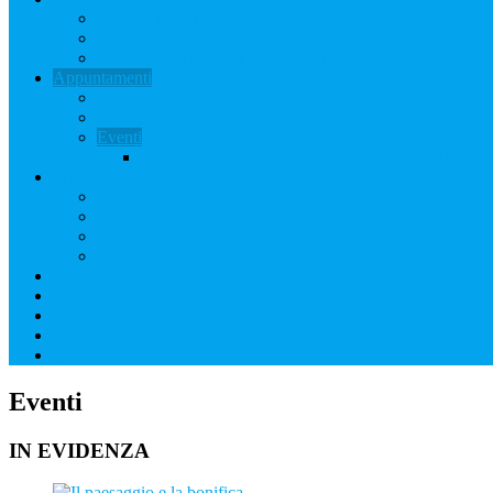
Scuola primaria
Scuola Secondaria di Primo grado
Scuola Secondaria di Secondo grado
Appuntamenti
Settimana della Bonifica 2017
Settimana della bonifica 2016
Eventi
Qui, un giardino provvisorio (Walking the Dog)
Progetti
VIDEO
TERRITORI DA [RI]SCOPRIRE
Architetture e paesaggi d’acqua
Cenni Bibliografici
News
Contatti
FAQ
Link
SOCIAL
Eventi
IN EVIDENZA