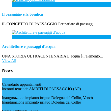
19
Mag
Il paesaggio e la bonifica
IL CONCETTO DI PAESAGGIO Per parlare di paesagg...
23
Dic
Architetture e paesaggi d’acqua
UNA STORIA ULTRACENTENARIA L’acqua è l’elemento...
View All
News
Calendario appuntamenti
Incontri tematici: AMBITI DI PAESAGGIO (AP)
Inaugurazione impianto irriguo Dolegna del Collio, Vencò
Inaugurazione impianto irriguo Dolegna del Collio