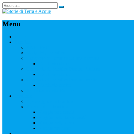
Menu
Home
Bonifica
ANBI FVG
Storia della Bonifica
Consorzio di Bonifica Cellina Meduna
L’archivio storico
Consorzio di Bonifica Pianura Friulana
L’archivio storico
Consorzio di Bonifica Pianura Isontina
L’archivio storico
Il Glossario della Bonifica
Territorio
Il paesaggio e la bonifica
Percorsi della bonifica
Viaggio tra i canali
Viaggio nella biodiversità
Viaggio nella storia
Viaggio nel gusto
Didattica